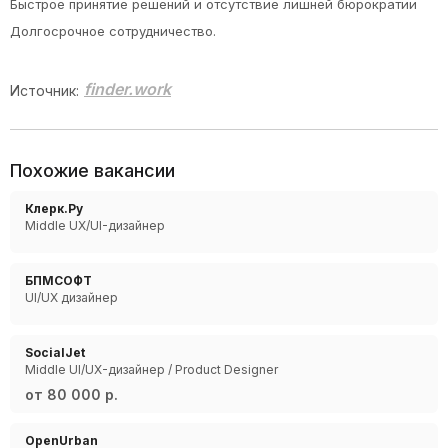
Быстрое принятие решений и отсутствие лишней бюрократии
Долгосрочное сотрудничество.
finder.work
Источник:
Похожие вакансии
Клерк.Ру
Middle UX/UI-дизайнер
БПМСОФТ
UI/UX дизайнер
SocialJet
Middle UI/UX-дизайнер / Product Designer
от 80 000 р.
OpenUrban