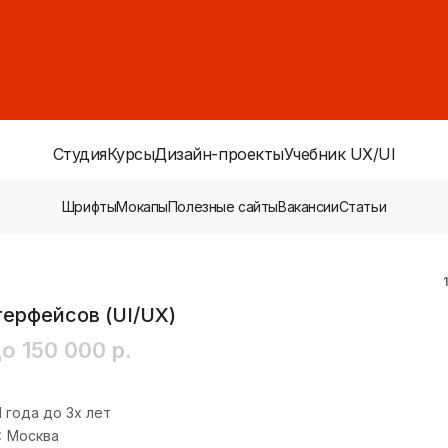
Студия
Курсы
Дизайн-проекты
Учебник UX/UI
Шрифты
Мокапы
Полезные сайты
Вакансии
Статьи
ерфейсов (UI/UX)
о 150 000 р.
1 года до 3х лет
:
Москва